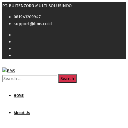
PT. BUITENZORG MULTI SOLUSINDO
081943209947
support@bms.co.id
Search
for:
HOME
About Us